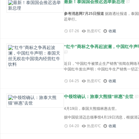
7月19日，泰国国会再次召开全体会议，第二
最新！泰国国会推迟选举新总理
责编 | 林丽爱
的西那瓦家族“尊重并热爱”君主制，不会支
询委员会主席、总理候选人贝东丹·西那瓦是
议案，取消皮塔的总理候选人资格。
信此番表态意在划清界限，表明他试图在君主
势”，“不希望他的回归引发任何政治问题”。
参考消息网7月25日报道
据路透社报道，泰国
另据泰国《曼谷邮报》报道，泰国为泰党领导
迟举行。
组建自己的联合政府，并于8月3日宣布哪些
在今年5月的泰国国会下议院选举中，他信支
将推迟，为泰党推迟了宣布组建政府的计划。
一的远进党组建联合政府。由于排名第一的远
报道称，在远进党领导人披塔·林乍伦拉两次
07-26
热度/0℃
收藏
改革方案也遭亲军方保守派的强烈反对。因此
后，新一轮投票原本计划在7月27日进行。
情况下与其他小党派寻求组阁。
据报道，泰国国会主席万诺在接受媒体采访时说
“红牛”商标之争再起波澜，中国红牛
万诺说：“我晚些时候会通知下一次投票将在什
近日，为泰党方面表示，计划在第三轮总理选
塔此前是泰国房地产大亨，今年为参加大选而
万诺表示，推迟投票的部分原因是有人要求重
人提名得到了他信的支持。
近日，“中国红牛被禁止生产销售”传闻在网络
定。
中国红牛发出声明：中国红牛生产销售一切正
报道称，在远进党提出请求后，独立的监察员
据红牛微信公众号消息，4月25日，红牛维他
04-25
热度/0℃
收藏
万诺表示，如果法院不接受监察员办公室的请
2016年起，泰国天丝在多地发起对中国红牛
与其他一审判决一样，并非生效判决，并不具
泰国5月14日举行国会下院选举，披塔领导的
国红牛享有50年内在中国生产销售红牛饮料
中领馆确认：旅泰大熊猫“林惠”去世
为泰党等7个政党组成联盟，共同推举披塔为
据财联社此前的报道，在4月23日早上，“中
丝无权在中国境内经营红牛饮料，其既无权亦
国红牛回应称，这是虚假信息，是网络水军又
7月13日，泰国举行国会上下两院联席会议
《50年协议书》约定时间范围内始终享有红
4月19日，泰国大熊猫林惠去世。
牛相关负责人表示，这些虚假信息和不实言论
议员的支持，未能当选新总理。在19日的国
红牛生产销售一切正常。
红牛的名誉侵犯，对于造谣引流、恶意抹黑等
国会投票否决了披塔的总理候选人提名资格，
据中国驻清迈总领事馆4月19日消息，根据
在4月25日，澎湃新闻的报道显示，4月23日，
任。
总理。
2023年4月19日凌晨1时10分不幸去世。
18
健有限公司（以下简称“天丝公司”）向澎湃
泰国宪法法院19日宣布受理选举委员会所提
04-20
热度/0℃
收藏
在中国大熊猫保护中心专家指导下积极进行治
简称“黑龙江高院”）的判决书，一审判决华
于即日起暂停披塔的议员资格，直至法院作出
驻清迈总领馆派员前往现场，协调跟进有关工
生产、销售“红牛维生素功能饮料”并赔偿天丝
据悉，中泰双方专家将尽快就林惠死因展开联合
针对天丝公司公开判决书一事，4月24日，澎