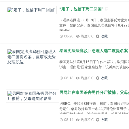
各方决定，在泰国清迈共同建立专项行动综合
“定了，他信下周二回国”
点，以更紧密的合作、更主动的攻势、更专业
犯罪，坚决扭转人口贩运及绑架、拘禁等犯罪
（观察者网讯）8月19日，泰国主要反对党
各方表示，将用实际行动向那些仍不收手的赌
文称，她的父亲、泰国前总理他信将于8月22
四国警方团结合作、严打赌诈的坚定决心。
国时间。
08-20
热度/0℃
收藏
（总台央视记者 陈昱）
泰国《曼谷邮报》、路透社报道称，他信回国
政治动荡时期，他信回国时间恰逢泰国总理投
编辑 陈艳婷
泰国政治紧张局势。
泰国宪法法庭驳回总理人选二度提名案
泰国宪法法庭8月16日下午作出裁决，驳回
他信（资料图），图自路透社
诉案，理由是“国家监察院并非该诉案的被侵权
“8月22日（周二）上午9点，我将在曼谷廊曼
据《泰国世界日报》16日消息，宪法法庭的
08-18
热度/0℃
收藏
请宪法法庭对此争议案进行释宪，由于国家监
贝东丹还称，他信此前的回国计划并非“取消”，
侵权者。因此，既然没有以国家监察院身份提
7月26日，贝东丹曾在社交媒体发文称，他信在
请释宪。
男网红在泰国杀害男伴分尸被捕，父母
报道指出，这导致前进党党魁皮塔重新提名总
日，他信在社交媒体上表示，因“健康检查”，
值得一提的是，他信回国后恐面临牢狱之灾。泰国
据BBC、美联社8日报道，日前，泰国旅游胜
皮塔 视觉中国 资料图
Hakparn）7月曾告诉路透社，他信回国后
丹尼尔·桑乔涉嫌杀害一名44岁哥伦比亚男
常执行任务。他将不得不上法庭，听取法官们
被泰国警方逮捕，被控蓄意谋杀，或将被判处
泰国国会上、下两院7月19日的联席会议，
08-14
热度/0℃
收藏
进党则通过国家监察院呈请宪法法庭释宪。前
泰国《曼谷邮报》8月19日称，泰国警方和相
规则，而表决总理人选是宪法规定的必决议案
备。
29岁西班牙游客丹尼尔·桑乔涉嫌杀害一名哥