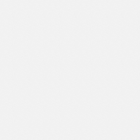
编辑：杨四海
责编：廖异
审核：冯飞