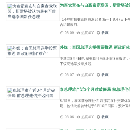
并认为国会可以重复表决提名皮塔出任总理议
为泰党宣布与自豪泰党联盟，斯雷塔被
国会上议员颂猜表示，宪法法庭作出以上裁决
据悉，嫌疑人桑乔是西班牙著名男演员鲁道夫·
诉案之后，向宪法法庭提出释宪申请。
理此案，新总理表决将进一步后延，他希望前
桑乔是一名厨师，同时也是视频网站YouTub
【环球时报驻泰国特派记者 杨一】8月7日
上周，警方在帕岸岛南部的一个垃圾填埋场发
他信与贝东丹、孙辈的合照，图自贝东丹社交
合组建政府。
警方表示，桑乔是在尸体被发现后来投案的，
现年77岁的他信曾两次担任泰国总理，其创
在5月大选中，为泰党获得141席，自豪泰党
08-09
热度/0℃
收藏
亚男子阿列塔，然后把尸体扔到垃圾填埋场和
日表示，两党已拥有212个众议院席位，这
时，桑乔拒绝详细说明。
据新华社报道，2006年9月，他信政府被军方
以在众议院获得多数支持，不必担心出现少数
的泰爱泰党在大选中舞弊违宪，责令其解散。
外媒：泰国总理选举投票推迟 新政府依
辛将作为总理候选人参与国会第三轮投票。崇
前在多起案件中被泰国最高法院定罪，目前面
团结建国党和副总理巴威领导的国民力量党将
警察和救援人员在帕岸岛的一个垃圾场搜寻人
中新网8月4日电 据美联社当地时间3日报道
今年5月，泰国新一届议会选举“开打”，泰国
为泰党总理候选人斯雷塔·塔维辛 资料图
泰国媒体援引警方的话称，来泰国度假的桑乔
下议院选举投票推迟。
局。选举结果显示，泰国远进党获得下议院1
但被受害人拒绝。
自7月19日远进党党首披塔无缘出任泰国总理
141个席位。此后，远进党与为泰党等7个
据报道，泰国宪法法院3日表示，需要更多的
泰党宣布废除此前签订的八党联盟合作备忘录
人。
08-07
热度/0℃
收藏
据悉，阿列塔是哥伦比亚一名外科医生。泰国
对国会7月19日禁止重新提名远进党党魁皮
但在7月13日和19日的两次总理选举中，皮
家报》7日报道，自豪泰党领导人、现任副总
天，桑乔和阿列塔一起骑摩托车。
格，也彻底无缘总理之位。同时，皮塔因“持
同意基于三项原则与为泰党联手组建政府，即
同日，泰国下议院议长表示，将推迟原本在4
8月3日，泰国国会主席万诺宣布推迟原定于
合早报》分析认为，皮塔及其领导的远进党一
当地警察局长Surapong Thanomchi
泰总理难产近3个月难破僵局 前总理他
不会是由为泰党领导的少数派政府，以及远进
了，我们将不得不等待宪法法院16日作出决定
第二轮竞选总理一案作出裁决后再举行会议。
的最大争议点。
了一把刀、垃圾袋和清洁剂。
8月2日，泰国为泰党举行新闻发布会，公布与
当选该国第30任总理的人选。不过，泰国前
据此前报道，远进党在5月14日举行的国会
8月5日，泰国前总理他信·西那瓦在社交媒
理候选人，且新政府的组建将不会有远进党加
西班牙驻曼谷大使馆表示，他们已经知悉一起
事会主席期间涉嫌逃税，给国家造成5.21亿
排名第三。但从所获席位数看，三党都无法单
据泰国媒体报道，参议员吉迪萨7日在国会大
期。他信此前曾计划于8月10日回国，预计
布会，宣布将联合组建政府。22日，泰国将
步的信息。
院新当选议员中的313席，已符合组阁资格
塔，仍在确定他是否有资格竞选总理。根据泰
理。
府。
目前，泰国总理人选悬而未决，局势仍然相当
来源 | 羊城晚报·羊城派
雷塔的资历，包括购地事件，这将为斯雷塔当
08-06
热度/0℃
收藏
7月13日，泰国国会召开首次全体会议，投
此前曾指出，他信是泰国军方和保守派人士的
中，为泰党可能无法成功组阁，而自豪泰党的
塔未获得当选所需的半数以上选票，未能当选
现年74岁的他信曾是电信业大亨，2001年出任
撰文 | 冷爽
这种情况的发生可能会影响政治局势的走向，
不过，他信早在5月便宣布将回国“帮子女带孩
躲避贪污指控，他信一直处于自我流放状态，