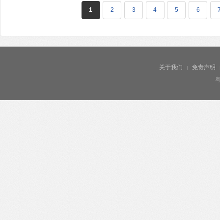
此后，远进党在21日宣布，愿为第二大党为
月，于2003年10月抵达清迈。旅泰20年
线，官方客服表示：“公司仍处于司法过程中
1
前政治僵局。（编译/潘剑）
2
3
4
5
6
友好交流的使者。
起上诉，该客服并未正面回应，仍强调目前处
这次事件也牵扯出了红牛商标之争。
据公开资料，红牛是泰国天丝集团旗下品牌。
据悉，林惠是一只雌性大熊猫，
于2001年
资公司，授权中国红牛在中国境内生产销售红
盼盼与唐唐。与它同时出生的还有它的双胞胎
但自2016年起，华彬集团旗下的“华彬红牛”
2003年10月，“林惠”与另一只雄性大熊猫“
关于我们
免责声明
|
天丝公司就“红牛”商标授权合作期限陷入诉讼“
2005年11月，动物园为它们举行了“婚礼”
粤
双方争议的焦点在于，合作期限是20年还是5
2019年9月16日，“创创”在清迈动物园死亡。
据公开报道，上个世纪70年代，泰国知名食品饮料
据九派新闻报道，4月18日，一名泰国网友
许书标研发出红牛饮料，于1993年在其父
出现身体不适，鼻部出血、颈部有血迹的情况
红牛饮料有限公司，并首次在国内使用中文“
员及兽医进行检查。
而据华彬集团官网所述，红牛是由华彬集团于
饮料市场第一。
图片来源：视频截图
据媒体报道，1995年，许书标将天丝红牛的
清迈总领馆一工作人员称大熊猫林惠自2003
许书标去世后，其子许馨雄接管天丝公司，在20
生，它的生活环境很好。
由将华彬集团旗下多家工厂、销售公司乃至经
每日经济新闻综合中国驻清迈总领事馆、九派
天丝公司认为，双方合作期限为20年，“经
对合资公司的商标许可期限至2016年10月
每日经济新闻
用“红牛”商标，并赔偿经济损失，而华彬方
如需转载请与《每日经济新闻》报社联系。
双方授权期为50年。
上游新闻综合红牛微信公众号、财联社、澎湃