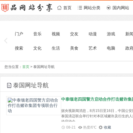
首页
网站分类
国内网站
门户
音乐
视频
交友
动漫
游戏
新
搜索
文化
生活
美食
艺术
电脑
政
投资理财
区块链
目录导航
宠物
您当位置：
首页
> 泰国网址导航
泰国网址导航
中泰缅老四国警方启动合作打击赌诈集
据央视新闻消息，8月15日至16日，中国公
泰国清迈联合举行针对本区域赌诈及衍生的人
动启动会。
08-21
热度/0℃
收藏