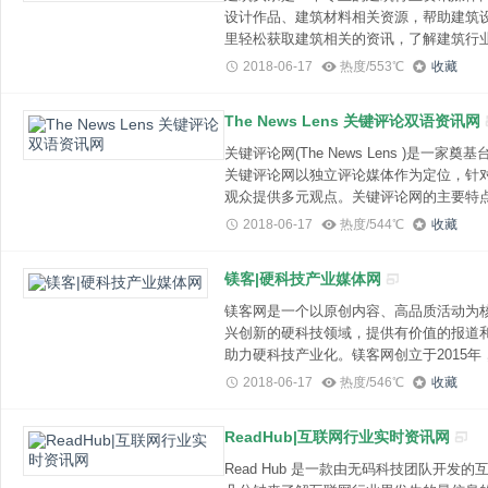
设计作品、建筑材料相关资源，帮助建筑
里轻松获取建筑相关的资讯，了解建筑行
2018-06-17
热度/553℃
收藏
The News Lens 关键评论双语资讯网
关键评论网(The News Lens )是一家奠基台湾的中英文双语网络媒体，成立于2013年，
关键评论网以独立评论媒体作为定位，针
观众提供多元观点。关键评论网的主要特点
"(Curation)概念。共同创办人杨士
2018-06-17
热度/544℃
收藏
点，并进行选文、下标。影音小组每日为
乘一站捷运的时间就能看完，该小组也与
镁客|硬科技产业媒体网
镁客网是一个以原创内容、高品质活动为
兴创新的硬科技领域，提供有价值的报道
助力硬科技产业化。镁客网创立于2015
领域的大小公司和大小人物，跟随行业科
2018-06-17
热度/546℃
收藏
息，紧跟行业发展趋势，密切关注业内公
及周边产品测评信息，新鲜给力，麻辣无
ReadHub|互联网行业实时资讯网
大开的黑科技，只有想不到，没有做不到
Read Hub 是一款由无码科技团队开发的互联网行业最新消息聚合网站，可以帮助用户花