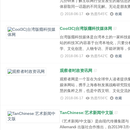
几分钟来了解互联网行业里发生的最信息
体获取同一话题的不同见解。无论是朋友
不能满足我的需求。为什么?朋友圈以及
2018-06-17
热度/545℃
收藏
度拟合(Overfitting)的问题，最后
对更重要的信息。科技媒体里又充斥着太
Cool3C|台湾版癮科技媒体网
文章。粗略统计了一下，T
台湾版癮科技媒体是台湾本土的一家科技媒体
站的科技3C内容基于台湾本地化，只要分
学、文化创意、人物专访、开箱评测等，
台湾瘾科技成立于2005年5月，前身engadget中文版从站
2018-06-17
热度/542℃
收藏
始，为台湾3C科技部落格先驱。2011年en
人，为当时台湾第一大3C科技媒体网站。同年6
观察者时政资讯网
观察者网是一个旨在为全球华人读者提供
媒体网站，携手上海春秋发展战略研究院
慧的集粹之所，也是中西文明、文化交流的平
news and comments aggregator)，观察者网24小时滚动更新，每日为读者提供独家热点
2018-06-17
热度/556℃
收藏
评论，全球主流外媒关注焦点，以政治波
映当下中国及全球背景下各种思潮的碰撞
TanChinese:艺术新闻中文版
《艺术新闻/中文版》是由现代传播集团与 The A
Allemandi 出版社合作推出，自2013年3月创刊以来在中国艺术领域的爆发期，以其国际