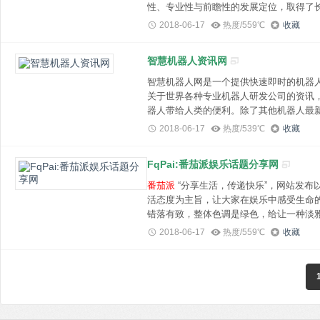
性、专业性与前瞻性的发展定位，取得了
和广泛地受到艺术界专业人士、收藏家、
2018-06-17
热度/559℃
收藏
合中英双方独特的办刊理念和视野, 追踪报道全球艺术动态，以及两岸三地艺术领域的最
新资讯，中文版特别关注华语世界艺术政
智慧机器人资讯网
智慧机器人网是一个提供快速即时的机器
关于世界各种专业机器人研发公司的资讯
器人带给人类的便利。除了其他机器人最
器人的各种分类，如工业机器人、居家机
2018-06-17
热度/539℃
收藏
类里的机器人用途，对人类的帮助说明等
FqPai:番茄派娱乐话题分享网
番茄派
“分享生活，传递快乐”，网站发布
活态度为主旨，让大家在娱乐中感受生命的穿透力和鲜活度
错落有致，整体色调是绿色，给让一种淡
番茄派一个综合娱乐平台，一个非商业的
2018-06-17
热度/559℃
收藏
戏等各方面内容。网站特色人人都有自己
和呈现番茄派倡导的&