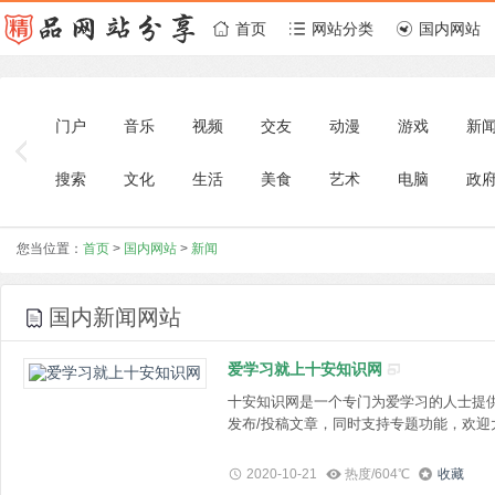
首页
网站分类
国内网站
门户
音乐
视频
交友
动漫
游戏
新
搜索
文化
生活
美食
艺术
电脑
政
投资理财
区块链
目录导航
宠物
您当位置：
首页
>
国内网站
>
新闻
国内新闻网站
爱学习就上十安知识网
十安知识网是一个专门为爱学习的人士提
发布/投稿文章，同时支持专题功能，欢迎
2020-10-21
热度/604℃
收藏