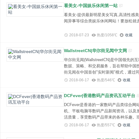
看美女-中国娱乐休闲第一站
看美女-提供最新明星美女写真,高清性感美
闻异事等综合类娱乐休闲网站！要放松就去看美女(
2018-07-23
热度/1058℃
收藏
WallstreetCN|华尔街见闻中文网
华尔街见闻(WallstreetCN)是中国
数据、策略、和交易服务，旨在帮助中国
街见闻在中国首创"实时新闻"模式，通过
供服务，7*24小时全年不间断。影响全球
2018-06-17
热度/546℃
收藏
争，力求第一时间推送，速度常领先于国
团队身处纽约华尔街、伦敦金融城、香港
DCFever|香港数码产品资讯互动平台
团队来自于英国《金融时
DCFever是香港的一家数码产品类综合
机、平板电脑等数码产品新闻资讯，以及
活质量，享受数码产品带来的各种乐趣。
亘动平台、手机软件，人与人之间的交流
2018-06-17
热度/557℃
收藏
感的表达、资讯的分享已不再限于文字以
已变成最有效率、最有感染力的的讯息交流及传递方式。DCF