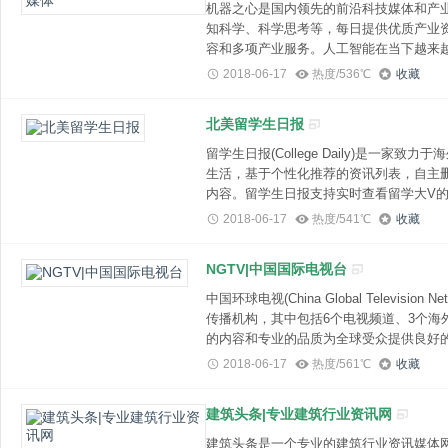
机器之心是国内领先的前沿科技媒体和产
知科学、科学思考等，每日提供优质产业
容和多项产业服务。人工智能在当下越来
入我们的日常生活，通常人工智能是指通
2018-06-17
热度/536℃
收藏
样的智能系统是否能够实现，以及如何实
人们关注也越来密切。
北美留学生日报
留学生日报(College Daily)是一家致力于海外留学生资讯的媒体，分享有趣而真实的留学
生活，基于个性化推荐的资讯列表，自主
内容。留学生日报支持实时查看留学大V
并为他们留言点赞;找到身边的留学小伙
2018-06-17
热度/541℃
收藏
切尽在掌握。
NGTV|中国国际电视台
中国环球电视(China Global Television Network，简称CGTN)是中国中央电视台的新国际
传播机构，其中包括6个电视频道、3个海
的内容和专业的品质为全球受众提供良好的服
正式像国际开播，以多语种、多平台媒体集
2018-06-17
热度/561℃
收藏
两个分台，欧洲分台也在筹建之中。这是
以非母语播出的新闻频道。
建筑头条|专业建筑行业资讯网
建筑头条是一个专业的建筑行业资讯媒体