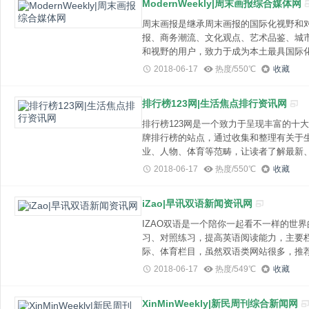
ModernWeekly|周末画报综合媒体网
经过多年的发展已经成为了香港最多人浏
周末画报是继承周末画报的国际化视野和
报、商务潮流、文化观点、艺术品鉴、城
和视野的用户，致力于成为本土最具国际
地区与大中华地区之间的文化信息平台，
2018-06-17
热度/550℃
收藏
在中国提供中文生活时尚杂志的制作、推
香港制作「号外」(一本拥有逾三十年出版
排行榜123网|生活焦点排行资讯网
「周末画报」、「优家画报」、「新视线
排行榜123网是一个致力于呈现丰富的十
牌排行榜的站点，通过收集和整理有关于
业、人物、体育等范畴，让读者了解最新
某一相关同类事物的客观实力的反映，带
2018-06-17
热度/550℃
收藏
榜、流行歌曲排行榜、球队实力排行榜、
排行，各种服务排行等"。排行榜放映了
iZao|早讯双语新闻资讯网
验，关注排行榜可以让我们更加了解所需
IZAO双语是一个陪你一起看不一样的世
习、对照练习，提高英语阅读能力，主要
际、体育栏目，虽然双语类网站很多，推
2018-06-17
热度/549℃
收藏
XinMinWeekly|新民周刊综合新闻网