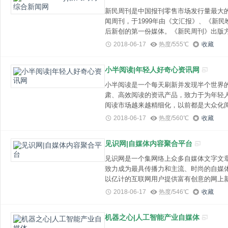
新民周刊是中国报刊零售市场发行量最大
闻周刊，于1999年由《文汇报》、《新
后新创的第一份媒体。《新民周刊》出版
刊社，每周一出刊，每期1/8开本，约80
2018-06-17
热度/555℃
收藏
锐，民生、民情、民意"，力求理性、冷静
派眼光、原创诉求、主流大刊"的成熟风
小半阅读|年轻人好奇心资讯网
媒体，阵容整齐，反应敏
小半阅读是一个每天刷新并发现半个世界
肃、高效阅读的资讯产品，致力于为年轻
阅读市场越来越精细化，以前都是大众化
其是年轻人阅读，互联网的主力军在年轻
2018-06-17
热度/560℃
收藏
主题，而是以时尚潮流、新科技、娱乐等
见识网|自媒体内容聚合平台
见识网是一个集网络上众多自媒体文字文
致力成为最具传播力和主流、时尚的自媒
以亿计的互联网用户提供富有创意的网上
制，提供互联网中最新鲜、最火爆的内容
2018-06-17
热度/546℃
收藏
美食、段子、养生、八卦、私房、生活、
机器之心|人工智能产业自媒体