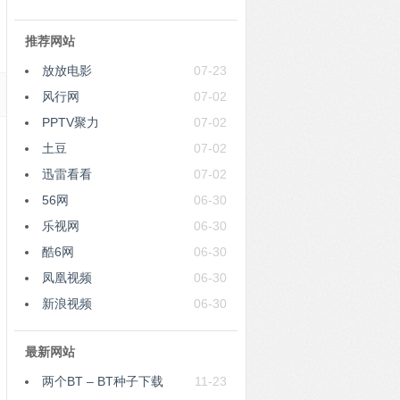
推荐网站
放放电影
07-23
风行网
07-02
PPTV聚力
07-02
土豆
07-02
迅雷看看
07-02
56网
06-30
乐视网
06-30
酷6网
06-30
凤凰视频
06-30
新浪视频
06-30
最新网站
两个BT – BT种子下载
11-23