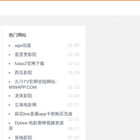
热门网站
age动漫
01-08
蛋蛋赞影院
12-26
fulao2官网下载
12-13
西瓜影院
11-29
久污TV官网登陆网站-
M99APP.COM
01-23
龙珠影院
12-18
尘落电影网
02-17
探花live直播app卡密购买充值
12-21
Dybee:电影蜜蜂视频资源
库
06-17
策驰影院
07-27