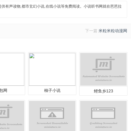
提供有声读物,都市玄幻小说,在线小说等免费阅读。小说听书网就在芭芭拉
下一篇
米粒米粒动漫网
包网
柚子小说
鲤鱼乡123