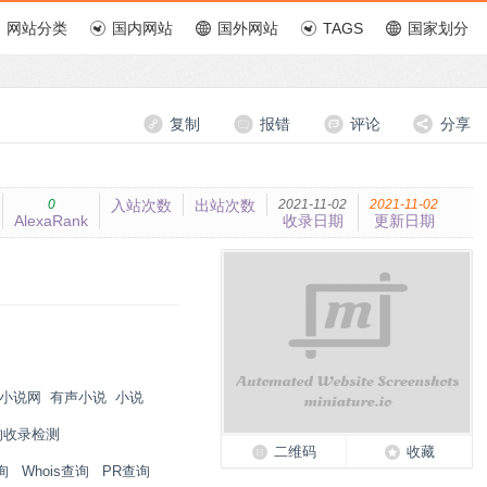
网站分类
国内网站
国外网站
TAGS
国家划分
复制
报错
评论
分享
0
入站次数
出站次数
2021-11-02
2021-11-02
AlexaRank
收录日期
更新日期
小说网
有声小说
小说
狗收录检测
二维码
收藏
询
Whois查询
PR查询