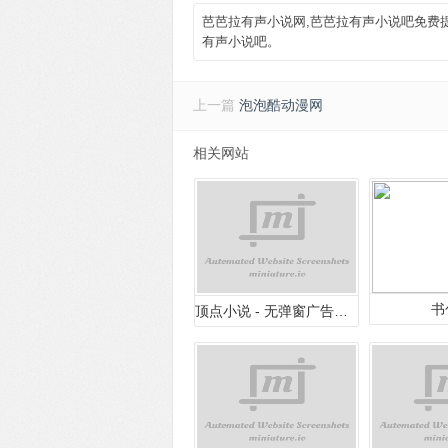
芭芭拉有声小说网,芭芭拉有声小说吧免费
有声小说吧。
上一篇
泡泡酷动漫网
相关网站
书
顶点小说 - 无弹窗广告小说免费阅