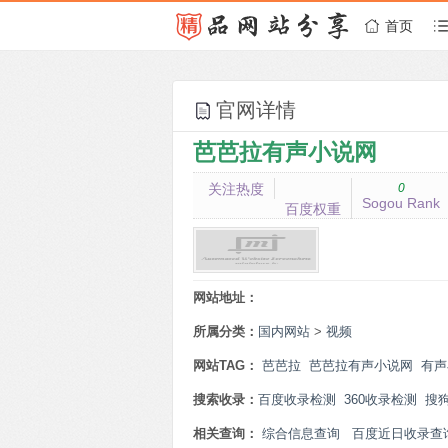
首页
官网详情
芭芭拉有声小说网
关注热度
0
Sogou Rank
百度权重
网站地址：
所属分类：
国内网站
>
视频
网站TAG：
芭芭拉
芭芭拉有声小说网
有声
搜索收录：
百度收录检测
360收录检测
搜
相关查询：
综合信息查询
百度近日收录查