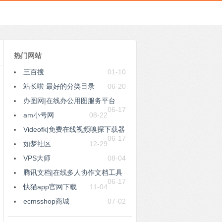
热门网站
三百搜
01-10
站长啦 最好的分类目录
06-20
办图网|在线办公用图服务平台
06-17
am小号网
08-22
Videofk|免费在线视频嗅探下载器
06-17
如梦社区
12-29
VPS大师
08-04
腾讯文档|在线多人协作文档工具
06-17
快猫app官网下载
11-04
ecmsshop商城
07-02