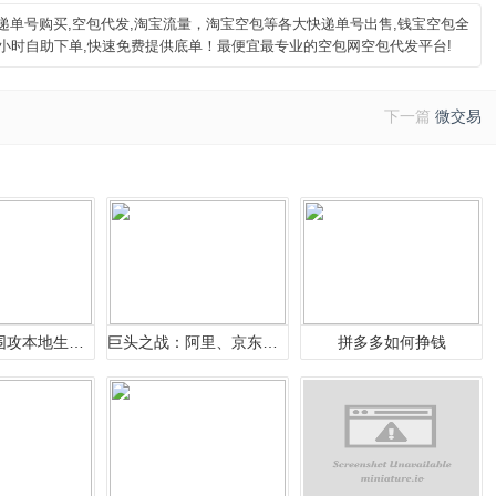
空包,快递单号购买,空包代发,淘宝流量，淘宝空包等各大快递单号出售,钱宝空包全
4小时自助下单,快速免费提供底单！最便宜最专业的空包网空包代发平台!
下一篇
微交易
互联网巨头围攻本地生活市场：、阿里
巨头之战：阿里、京东、拼多多、腾讯
拼多多如何挣钱