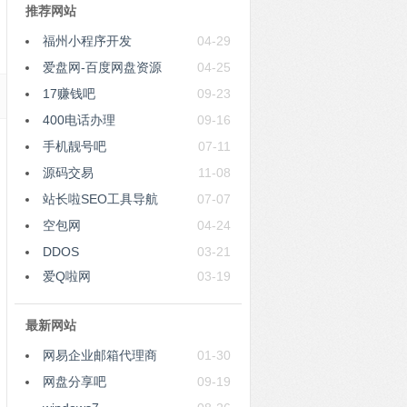
推荐网站
福州小程序开发
04-29
爱盘网-百度网盘资源
04-25
17赚钱吧
09-23
400电话办理
09-16
手机靓号吧
07-11
源码交易
11-08
站长啦SEO工具导航
07-07
空包网
04-24
DDOS
03-21
爱Q啦网
03-19
最新网站
网易企业邮箱代理商
01-30
网盘分享吧
09-19