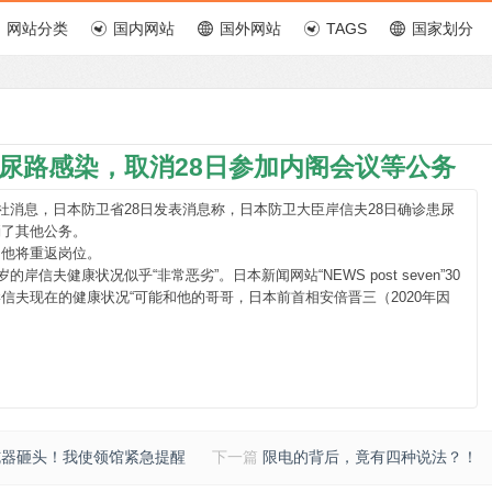
网站分类
国内网站
国外网站
TAGS
国家划分
尿路感染，取消28日参加内阁会议等公务
社消息，日本防卫省28日发表消息称，日本防卫大臣岸信夫28日确诊患尿
消了其他公务。
，他将重返岗位。
信夫健康状况似乎“非常恶劣”。日本新闻网站“NEWS post seven”30
信夫现在的健康状况“可能和他的哥哥，日本前首相安倍晋三（2020年因
钝器砸头！我使领馆紧急提醒
下一篇
限电的背后，竟有四种说法？！