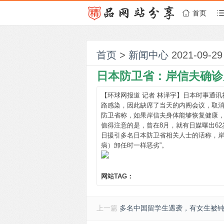
首页
首页
>
新闻中心
2021-09-29
日本防卫省：岸信夫确诊
【环球网报道 记者 林泽宇】日本时事通讯
路感染，因此缺席了当天的内阁会议，取
防卫省称，如果岸信夫身体能够恢复健康
值得注意的是，曾在8月，就有日媒曝出62岁的岸
日援引多名日本防卫省相关人士的话称，岸
病）卸任时一样恶劣”。
网站TAG：
上一篇
多名中国留学生遇袭，有女生被