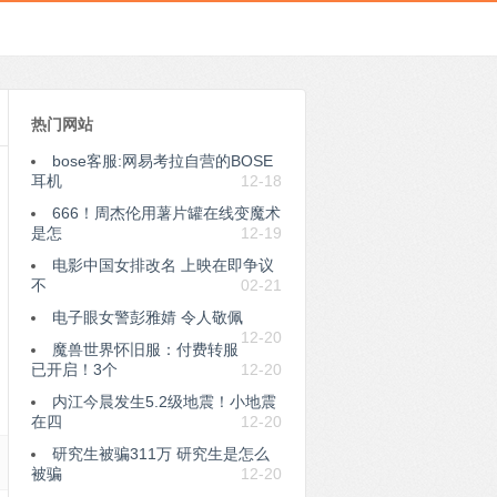
热门网站
bose客服:网易考拉自营的BOSE
耳机
12-18
666！周杰伦用薯片罐在线变魔术
是怎
12-19
电影中国女排改名 上映在即争议
不
02-21
电子眼女警彭雅婧 令人敬佩
12-20
魔兽世界怀旧服：付费转服
已开启！3个
12-20
内江今晨发生5.2级地震！小地震
在四
12-20
研究生被骗311万 研究生是怎么
被骗
12-20