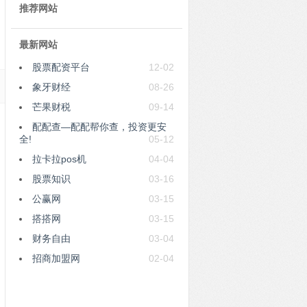
推荐网站
最新网站
股票配资平台
12-02
象牙财经
08-26
芒果财税
09-14
配配查—配配帮你查，投资更安
全!
05-12
拉卡拉pos机
04-04
股票知识
03-16
公赢网
03-15
搭搭网
03-15
财务自由
03-04
招商加盟网
02-04