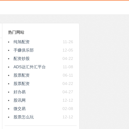
热门网站
纯旭配资
11-26
手赚俱乐部
12-05
配资炒股
04-22
ADS达汇外汇平台
11-08
股票配资
06-11
股票配资
04-22
好办易
04-27
股讯网
12-12
微交易
02-08
股票怎么玩
12-12