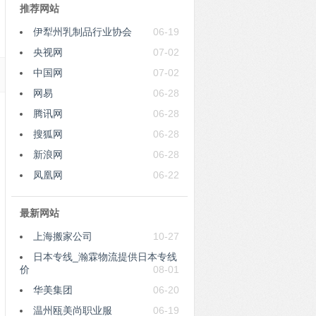
推荐网站
伊犁州乳制品行业协会
06-19
央视网
07-02
中国网
07-02
网易
06-28
腾讯网
06-28
搜狐网
06-28
新浪网
06-28
凤凰网
06-22
最新网站
上海搬家公司
10-27
日本专线_瀚霖物流提供日本专线
价
08-01
华美集团
06-20
温州瓯美尚职业服
06-19