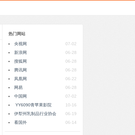
热门网站
央视网
07-02
新浪网
06-28
搜狐网
06-28
腾讯网
06-28
凤凰网
06-22
网易
06-28
中国网
07-02
YY6090青苹果影院
10-16
伊犁州乳制品行业协会
06-19
看国外
06-14